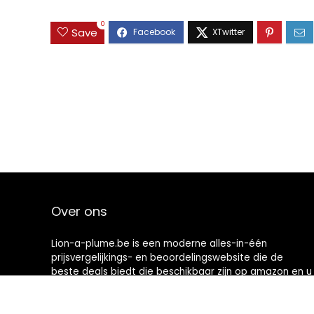
0
Save
Over ons
Lion-a-plume.be is een moderne alles-in-één
prijsvergelijkings- en beoordelingswebsite die de
beste deals biedt die beschikbaar zijn op amazon en u
op de hoogte houdt via de laatst toegevoegde blogs.
Alle afbeeldingen zijn auteursrechtelijk beschermd
door hun respectievelijke eigenaren. Alle geciteerde