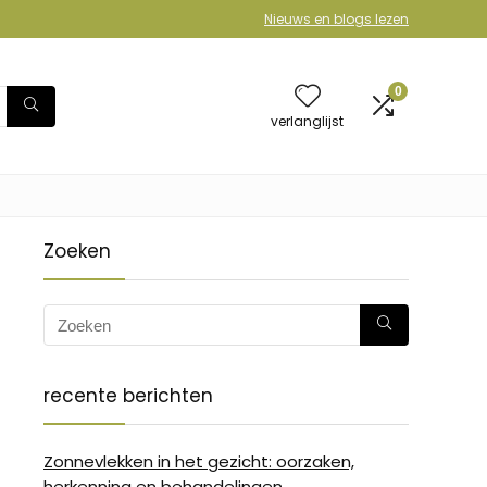
Nieuws en blogs lezen
0
verlanglijst
Zoeken
recente berichten
Zonnevlekken in het gezicht: oorzaken,
herkenning en behandelingen