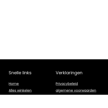
Snelle links
Verklaringen
Home
Privacybeleid
Alles winkelen
algemene voorwaarden
Blogs
Gelieerde
openbaarmaking
Onze webshops