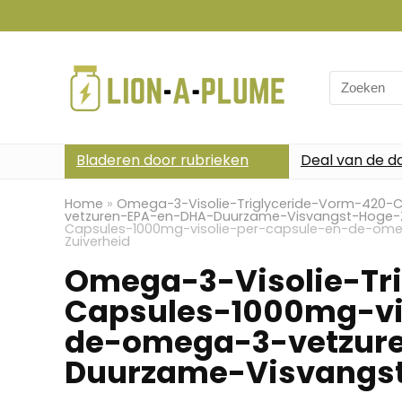
Search
for:
Bladeren door rubrieken
Deal van de d
Home
»
Omega-3-Visolie-Triglyceride-Vorm-420-
vetzuren-EPA-en-DHA-Duurzame-Visvangst-Hoge-Z
Capsules-1000mg-visolie-per-capsule-en-de-om
Zuiverheid
Omega-3-Visolie-Tr
Capsules-1000mg-vi
de-omega-3-vetzur
Duurzame-Visvangst