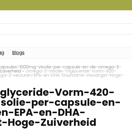
ag
Blogs
Capsules-1000mg-visolie-per-capsule-en-de-omega-3-
uiverheid
»
Omega-3-Visolie-Triglyceride-Vorm-420-
ega-3-vetzuren-EPA-en-DHA-Duurzame-Visvangst-Hoge-
iglyceride-Vorm-420-
solie-per-capsule-en-
en-EPA-en-DHA-
-Hoge-Zuiverheid