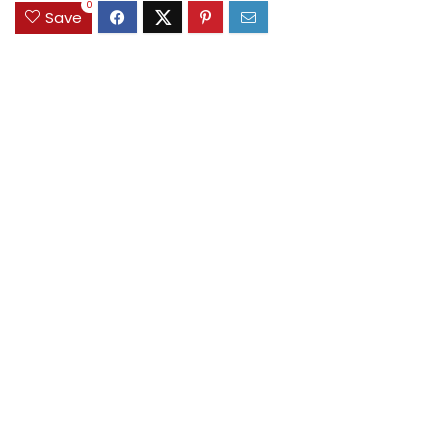
0
Save