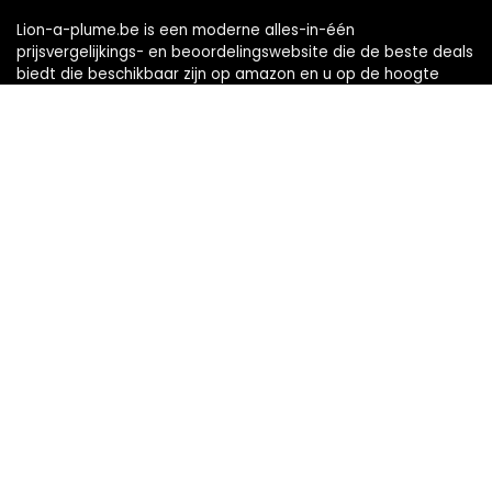
Lion-a-plume.be is een moderne alles-in-één
prijsvergelijkings- en beoordelingswebsite die de beste deals
biedt die beschikbaar zijn op amazon en u op de hoogte
houdt via de laatst toegevoegde blogs. Alle afbeeldingen
zijn auteursrechtelijk beschermd door hun respectievelijke
eigenaren. Alle geciteerde inhoud is afgeleid van hun
respectievelijke bronnen.
Snelle links
Home
Alles winkelen
Blogs
Onze webshops
Adverteren
Verklaringen