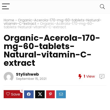
Home
»
Organic-Acerola-170-mg-60-tablets-Natural-
vitamin-C-extract
»
Organic-Acerola-170-mg-60-
tablets-Natural-vitamin-C-extract
Organic-Acerola-170-
mg-60-tablets-
Natural-vitamin-C-
extract
Stylishweb
1
View
September 15, 2021
0
Save