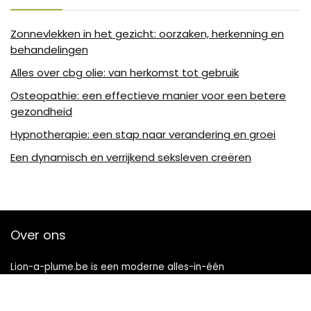
Zonnevlekken in het gezicht: oorzaken, herkenning en
behandelingen
Alles over cbg olie: van herkomst tot gebruik
Osteopathie: een effectieve manier voor een betere
gezondheid
Hypnotherapie: een stap naar verandering en groei
Een dynamisch en verrijkend seksleven creëren
Over ons
Lion-a-plume.be is een moderne alles-in-één
prijsvergelijkings- en beoordelingswebsite die de beste deals
biedt die beschikbaar zijn op amazon en u op de hoogte
houdt via de laatst toegevoegde blogs. Alle afbeeldingen