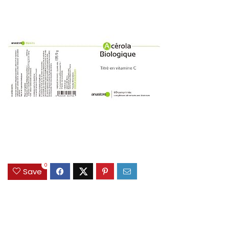
0
Save