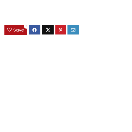
0
Save