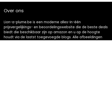
Over ons
Lion-a-plume.be is een moderne alles-in-één
prijsvergelijkings- en beoordelingswebsite die de beste deals
biedt die beschikbaar zijn op amazon en u op de hoogte
houdt via de laatst toegevoegde blogs. Alle afbeeldingen
zijn auteursrechtelijk beschermd door hun respectievelijke
eigenaren. Alle geciteerde inhoud is afgeleid van hun
respectievelijke bronnen.
Snelle links
Home
Alles winkelen
Blogs
Onze webshops
Adverteren