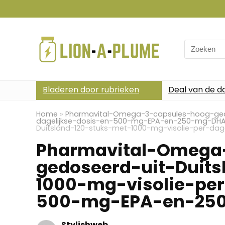
Search
for:
Bladeren door rubrieken
Deal van de d
Home
»
Pharmavital-Omega-3-capsules-hoog-gedo
dagelijkse-dosis-en-500-mg-EPA-en-250-mg-DH
Duitsland-120-stuks-met-1000-mg-visolie-per-d
Pharmavital-Omega
gedoseerd-uit-Duits
1000-mg-visolie-per
500-mg-EPA-en-25
Stylishweb