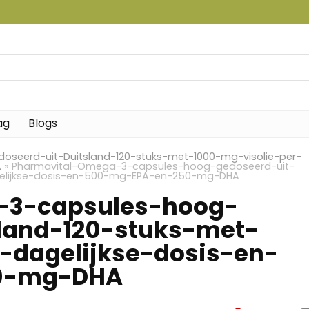
ag
Blogs
seerd-uit-Duitsland-120-stuks-met-1000-mg-visolie-per-
A
»
Pharmavital-Omega-3-capsules-hoog-gedoseerd-uit-
agelijkse-dosis-en-500-mg-EPA-en-250-mg-DHA
-3-capsules-hoog-
land-120-stuks-met-
-dagelijkse-dosis-en-
0-mg-DHA