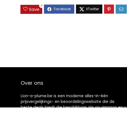
0
Save
Over ons
Lion-a-plume.be is een moderne alles-in-één
prijsvergelijkings- en beoordelingswebsite die de
beste deals biedt die beschikbaar zijn op amazon en u
op de hoogte houdt via de laatst toegevoegde blogs.
Alle afbeeldingen zijn auteursrechtelijk beschermd
door hun respectievelijke eigenaren. Alle geciteerde