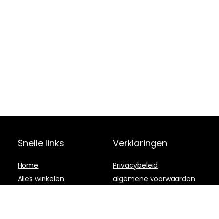
Snelle links
Verklaringen
Home
Privacybeleid
Alles winkelen
algemene voorwaarden
Blogs
Gelieerde
openbaarmaking
Onze webshops