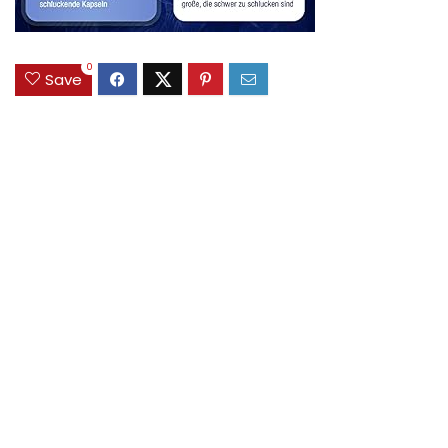
0
Save