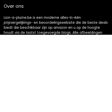
Over ons
Lion-a-plume.be is een moderne alles-in-één
prijsvergelijkings- en beoordelingswebsite die de beste deals
biedt die beschikbaar zijn op amazon en u op de hoogte
houdt via de laatst toegevoegde blogs. Alle afbeeldingen
zijn auteursrechtelijk beschermd door hun respectievelijke
eigenaren. Alle geciteerde inhoud is afgeleid van hun
respectievelijke bronnen.
Snelle links
Home
Alles winkelen
Blogs
Onze webshops
Adverteren