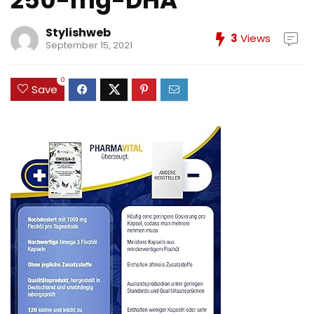
250-mg-DHA
Stylishweb
3
Views
September 15, 2021
0
Save