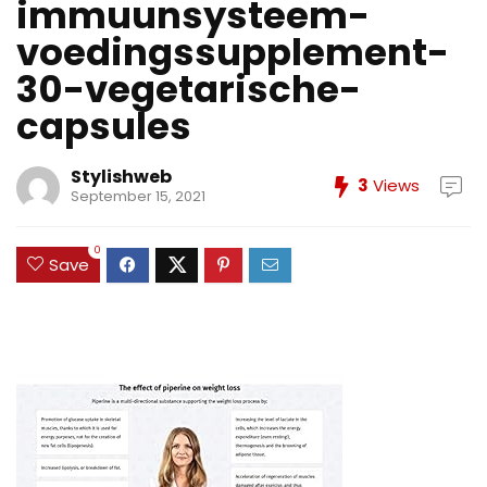
immuunsysteem-
voedingssupplement-
30-vegetarische-
capsules
Stylishweb
3
Views
September 15, 2021
0
Save