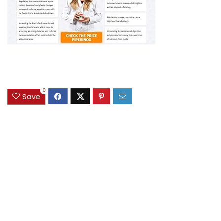
0
Save