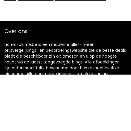
Over ons
Lion-a-plume.be is een moderne alles-in-één
prijsvergelijkings- en beoordelingswebsite die de beste deals
biedt die beschikbaar zijn op amazon en u op de hoogte
houdt via de laatst toegevoegde blogs. Alle afbeeldingen
zijn auteursrechtelijk beschermd door hun respectievelijke
eigenaren. Alle geciteerde inhoud is afgeleid van hun
respectievelijke bronnen.
Snelle links
Home
Alles winkelen