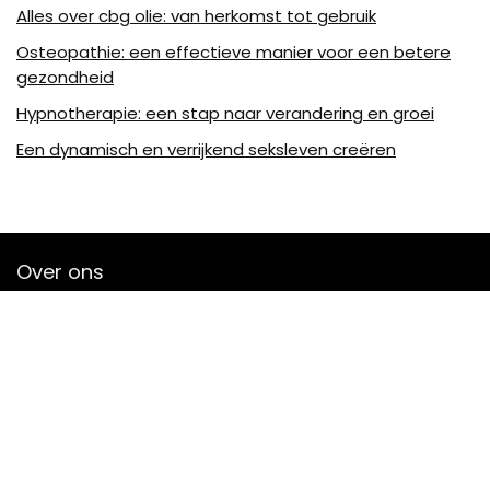
Alles over cbg olie: van herkomst tot gebruik
Osteopathie: een effectieve manier voor een betere
gezondheid
Hypnotherapie: een stap naar verandering en groei
Een dynamisch en verrijkend seksleven creëren
Over ons
Lion-a-plume.be is een moderne alles-in-één
prijsvergelijkings- en beoordelingswebsite die de beste deals
biedt die beschikbaar zijn op amazon en u op de hoogte
houdt via de laatst toegevoegde blogs. Alle afbeeldingen
zijn auteursrechtelijk beschermd door hun respectievelijke
eigenaren. Alle geciteerde inhoud is afgeleid van hun
respectievelijke bronnen.