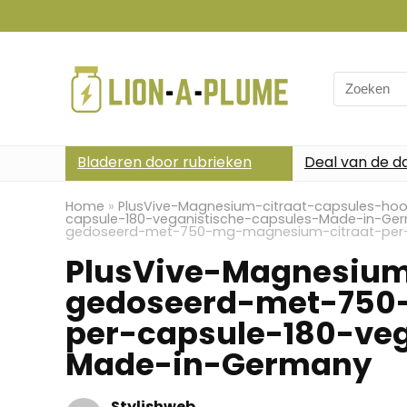
Search
for:
Bladeren door rubrieken
Deal van de d
Home
»
PlusVive-Magnesium-citraat-capsules-h
capsule-180-veganistische-capsules-Made-in-Ge
gedoseerd-met-750-mg-magnesium-citraat-per-
PlusVive-Magnesium
gedoseerd-met-750
per-capsule-180-veg
Made-in-Germany
Stylishweb