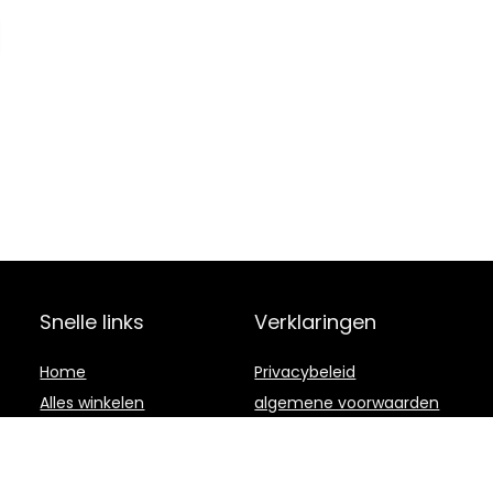
Snelle links
Verklaringen
Home
Privacybeleid
Alles winkelen
algemene voorwaarden
Blogs
Gelieerde
openbaarmaking
Onze webshops