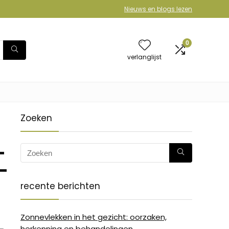
Nieuws en blogs lezen
0
verlanglijst
Zoeken
-
-
recente berichten
Zonnevlekken in het gezicht: oorzaken,
herkenning en behandelingen