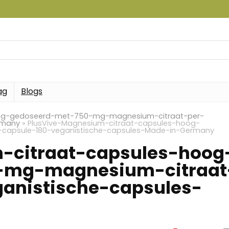
ag
Blogs
oog-gedoseerd-met-750-mg-magnesium-citraat-per-
rmany
»
PlusVive-Magnesium-citraat-capsules-hoog-
capsule-180-veganistische-capsules-Made-in-Germany
-citraat-capsules-hoog
-mg-magnesium-citraat
anistische-capsules-