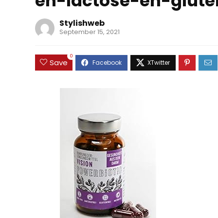
en-lactose-en-gluten
Stylishweb
September 15, 2021
0
Save