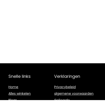
Snelle links
Verklaringen
Home
Privacybeleid
Alles winkelen
algemene voorwaarden
Blogs
Gelieerde
openbaarmaking