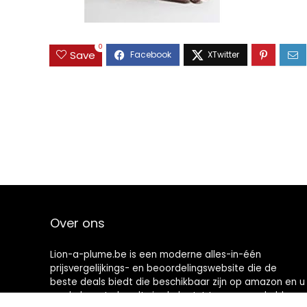
0
Save
Over ons
Lion-a-plume.be is een moderne alles-in-één
prijsvergelijkings- en beoordelingswebsite die de
beste deals biedt die beschikbaar zijn op amazon en u
op de hoogte houdt via de laatst toegevoegde blogs.