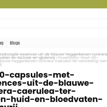
ag
Blogs
iesdroogde-essences-uit-de-blauwe-heggenkersen-Lonicera
vaten-en-lactose-en-glutenvrij
»
Powerbiotic-Vison-60-
auwe-heggenkersen-Lonicera-caerulea-ter-versterking-van
j
60-capsules-met-
ences-uit-de-blauwe-
era-caerulea-ter-
en-huid-en-bloedvaten-