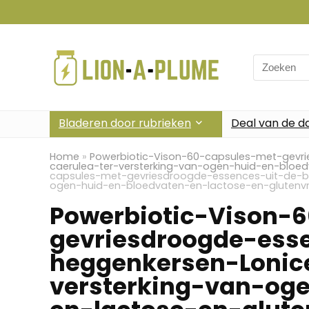
Search
for:
Bladeren door rubrieken
Deal van de d
Home
»
Powerbiotic-Vison-60-capsules-met-gevr
caerulea-ter-versterking-van-ogen-huid-en-bloed
capsules-met-gevriesdroogde-essences-uit-de-bl
ogen-huid-en-bloedvaten-en-lactose-en-glutenvri
Powerbiotic-Vison-
gevriesdroogde-ess
heggenkersen-Lonic
versterking-van-og