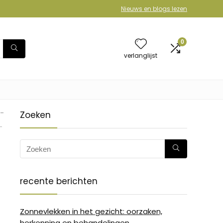
Nieuws en blogs lezen
0
verlanglijst
-
Zoeken
-
recente berichten
Zonnevlekken in het gezicht: oorzaken,
herkenning en behandelingen