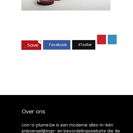
0
Save
Over ons
Lion-a-plume.be is een moderne alles-in-één
prijsvergelijkings- en beoordelingswebsite die de