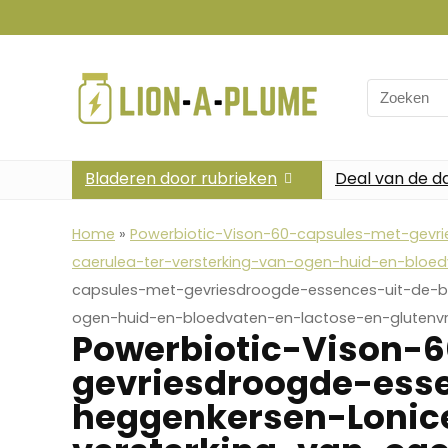
Search
for:
Bladeren door rubrieken
Deal van de d
Home
»
Powerbiotic-Vison-60-capsules-met-gevr
caerulea-ter-versterking-van-ogen-huid-en-bloed
capsules-met-gevriesdroogde-essences-uit-de-bl
ogen-huid-en-bloedvaten-en-lactose-en-glutenvri
Powerbiotic-Vison-
gevriesdroogde-ess
heggenkersen-Lonic