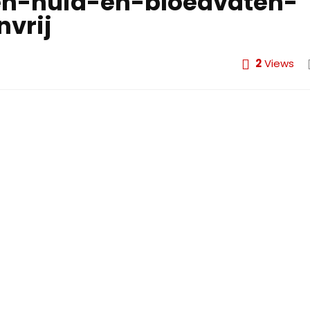
en-huid-en-bloedvaten-
vrij
2
Views