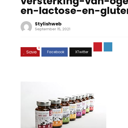
versterking-van-og
en-lactose-en-gluten
Stylishweb
September 15, 2021
0
Save