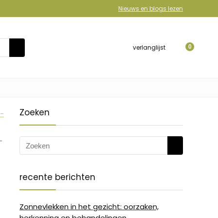
Nieuws en blogs lezen
verlanglijst
0
Zoeken
-
-
recente berichten
Zonnevlekken in het gezicht: oorzaken,
herkenning en behandelingen