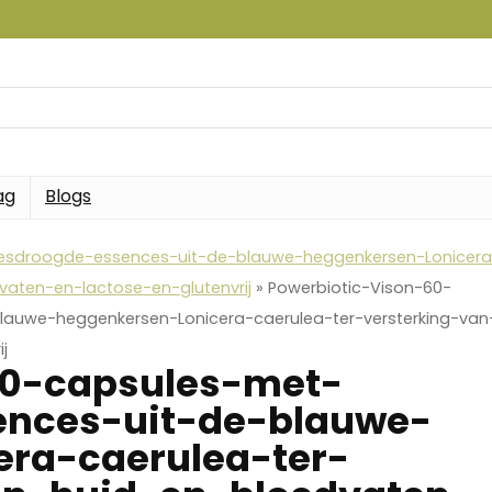
ag
Blogs
iesdroogde-essences-uit-de-blauwe-heggenkersen-Lonicera
vaten-en-lactose-en-glutenvrij
»
Powerbiotic-Vison-60-
auwe-heggenkersen-Lonicera-caerulea-ter-versterking-van
j
60-capsules-met-
ences-uit-de-blauwe-
era-caerulea-ter-