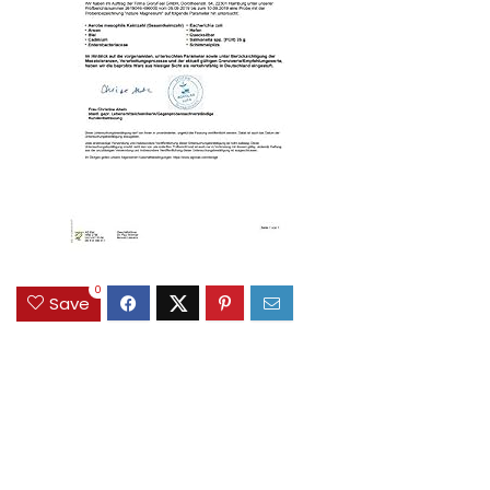
0
Save