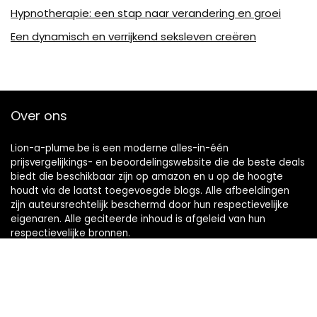
Hypnotherapie: een stap naar verandering en groei
Een dynamisch en verrijkend seksleven creëren
Over ons
Lion-a-plume.be is een moderne alles-in-één
prijsvergelijkings- en beoordelingswebsite die de beste deals
biedt die beschikbaar zijn op amazon en u op de hoogte
houdt via de laatst toegevoegde blogs. Alle afbeeldingen
zijn auteursrechtelijk beschermd door hun respectievelijke
eigenaren. Alle geciteerde inhoud is afgeleid van hun
respectievelijke bronnen.
Snelle links