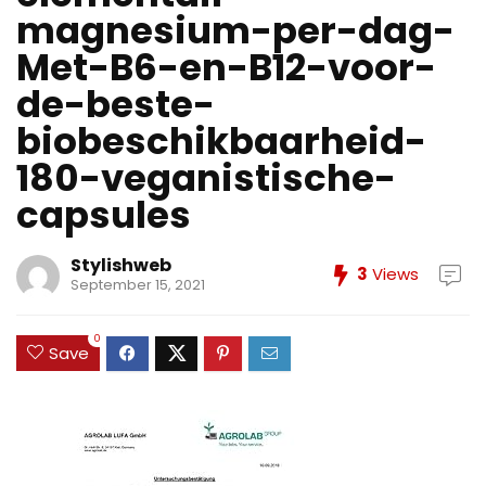
magnesium-per-dag-
Met-B6-en-B12-voor-
de-beste-
biobeschikbaarheid-
180-veganistische-
capsules
Stylishweb
3
Views
September 15, 2021
0
Save