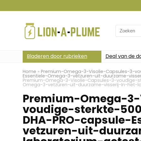
Search
for:
Bladeren door rubrieken
Deal van de d
Home
»
Premium-Omega-3-Visolie-Capsules-3-v
Essentiele-Omega-3-vetzuren-uit-duurzame-visseri
Premium-Omega-3-Visolie-Capsules-3-voudige-s
Omega-3-vetzuren-uit-duurzame-visserij-In-het-l
Premium-Omega-3-V
voudige-sterkte-5
DHA-PRO-capsule-E
vetzuren-uit-duurza