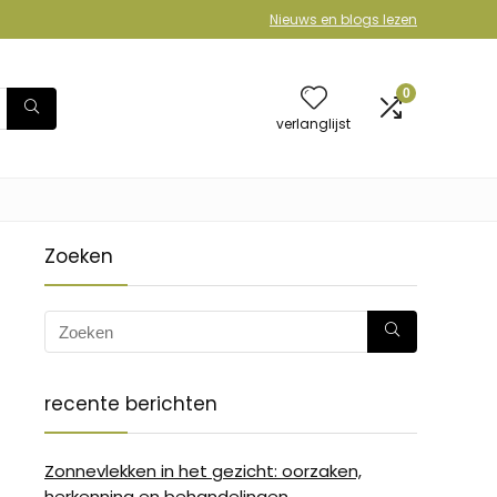
Nieuws en blogs lezen
0
verlanglijst
Zoeken
recente berichten
Zonnevlekken in het gezicht: oorzaken,
herkenning en behandelingen