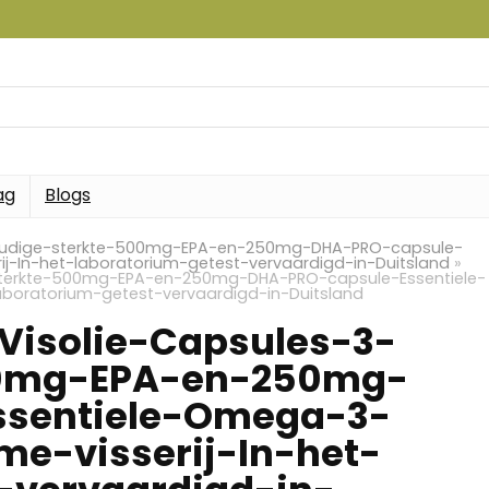
ag
Blogs
oudige-sterkte-500mg-EPA-en-250mg-DHA-PRO-capsule-
j-In-het-laboratorium-getest-vervaardigd-in-Duitsland
»
terkte-500mg-EPA-en-250mg-DHA-PRO-capsule-Essentiele-
aboratorium-getest-vervaardigd-in-Duitsland
isolie-Capsules-3-
00mg-EPA-en-250mg-
ssentiele-Omega-3-
me-visserij-In-het-