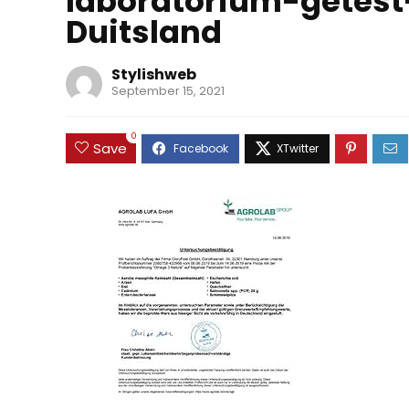
laboratorium-getest
Duitsland
Stylishweb
September 15, 2021
0
Save