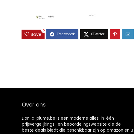
0
Save
Over ons
Lion-a-plume.be is een moderne alles-in-één
prijsvergelijkings- en beoordelingswebsite die de
beste deals biedt die beschikbaar zijn op amazon en u