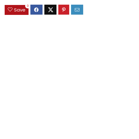
0
Save