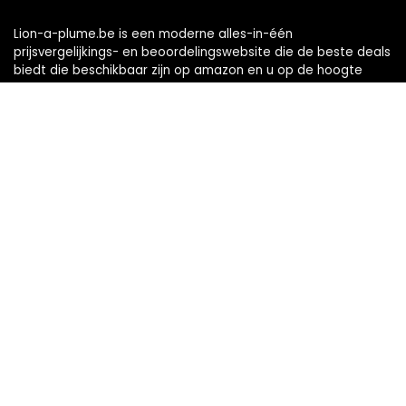
Lion-a-plume.be is een moderne alles-in-één
prijsvergelijkings- en beoordelingswebsite die de beste deals
biedt die beschikbaar zijn op amazon en u op de hoogte
houdt via de laatst toegevoegde blogs. Alle afbeeldingen
zijn auteursrechtelijk beschermd door hun respectievelijke
eigenaren. Alle geciteerde inhoud is afgeleid van hun
respectievelijke bronnen.
Snelle links
Home
Alles winkelen
Blogs
Onze webshops
Adverteren
Verklaringen