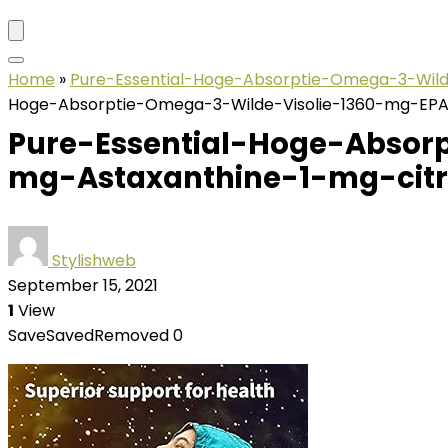
Home
»
Pure-Essential-Hoge-Absorptie-Omega-3-Wil
Hoge-Absorptie-Omega-3-Wilde-Visolie-1360-mg-EP
Pure-Essential-Hoge-Absor
mg-Astaxanthine-1-mg-cit
Stylishweb
September 15, 2021
1
View
Save
Saved
Removed
0