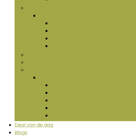
Vitaminen
Vitaminen
Multivitaminen
Vitamine B
Vitamine C
Vitamine D
Spijsverteringssupplementen
Multivitaminen and -mineralen
More
More
Chondroïtine and glucosamine
Collageen
Enzymen
Hyaluronan
LIpide
Deal van de dag
Blogs