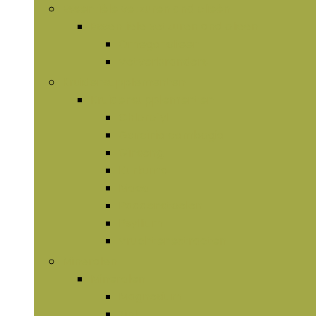
Essentiële vetzuren and olieën
Essentiële vetzuren and olieën
Omega-olieën
Vetverbranders
Kruidensupplementen
Kruidensupplementen
Chlorofyl
Garcinia cambogia
Ginseng
Kurkuma
Maca
Paddenstoelen
Psyllium
Vruchtenextracten
Mineralen
Mineralen
Magnesium
Zink