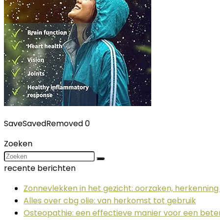
Save
Saved
Removed
0
Zoeken
recente berichten
Zonnevlekken in het gezicht: oorzaken, herkennin
Alles over cbg olie: van herkomst tot gebruik
Osteopathie: een effectieve manier voor een bet