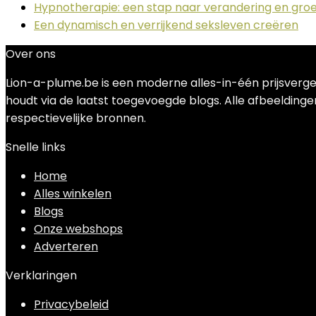
Hypnotherapie: een stap naar verandering en groe
Een dynamisch en verrijkend seksleven creëren
Over ons
Lion-a-plume.be is een moderne alles-in-één prijsverge
houdt via de laatst toegevoegde blogs. Alle afbeeldingen
respectievelijke bronnen.
Snelle links
Home
Alles winkelen
Blogs
Onze webshops
Adverteren
Verklaringen
Privacybeleid