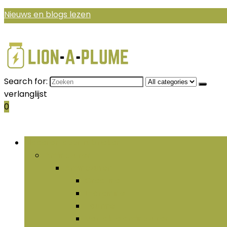
Nieuws en blogs lezen
Search for:
verlanglijst
0
Bladeren door rubrieken
Aminozuren
Aminozuren
Creatine
L-arginine
Taurine
Vertakte aminozuren