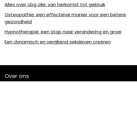
Alles over cbg olie: van herkomst tot gebruik
Osteopathie: een effectieve manier voor een betere
gezondheid
Hypnotherapie: een stap naar verandering en groei
Een dynamisch en verrijkend seksleven creëren
Over ons
Lion-a-plume.be is een moderne alles-in-één
prijsvergelijkings- en beoordelingswebsite die de beste deals
biedt die beschikbaar zijn op amazon en u op de hoogte
houdt via de laatst toegevoegde blogs. Alle afbeeldingen
zijn auteursrechtelijk beschermd door hun respectievelijke
eigenaren. Alle geciteerde inhoud is afgeleid van hun
respectievelijke bronnen.