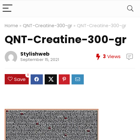
Home
»
QNT-Creatine-300-gr
»
QNT-Creatine-300-gr
QNT-Creatine-300-gr
Stylishweb
3
Views
September 15, 2021
0
Save