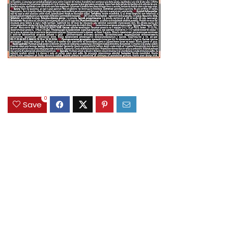
0
Save