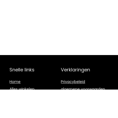
Snelle links
Verklaringen
Home
Privacybeleid
Alles winkelen
algemene voorwaarden
Blogs
Gelieerde
openbaarmaking
Onze webshops
Adverteren