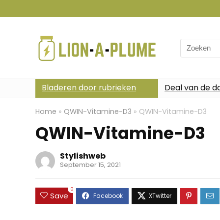
Search
for:
Bladeren door rubrieken
Deal van de d
Home
»
QWIN-Vitamine-D3
»
QWIN-Vitamine-D3
QWIN-Vitamine-D3
Stylishweb
September 15, 2021
0
Save