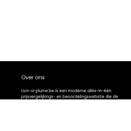
Over ons
Lion-a-plume.be is een moderne alles-in-één
prijsvergelijkings- en beoordelingswebsite die de
beste deals biedt die beschikbaar zijn op amazon en u
op de hoogte houdt via de laatst toegevoegde blogs.
Alle afbeeldingen zijn auteursrechtelijk beschermd
door hun respectievelijke eigenaren. Alle geciteerde
inhoud is afgeleid van hun respectievelijke bronnen.