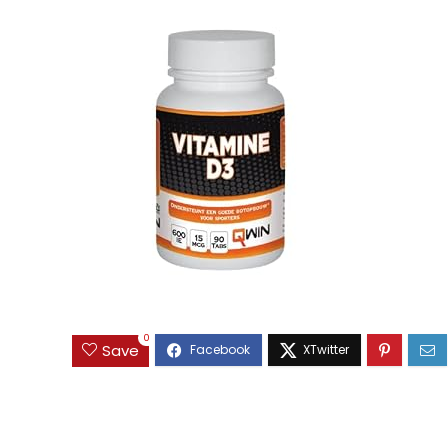
0
Save