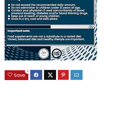
0
Save