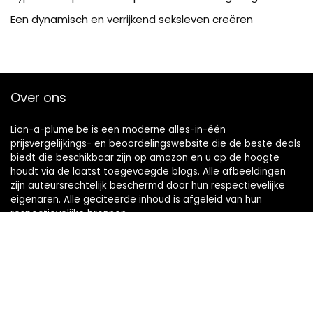
Een dynamisch en verrijkend seksleven creëren
Over ons
Lion-a-plume.be is een moderne alles-in-één
prijsvergelijkings- en beoordelingswebsite die de beste deals
biedt die beschikbaar zijn op amazon en u op de hoogte
houdt via de laatst toegevoegde blogs. Alle afbeeldingen
zijn auteursrechtelijk beschermd door hun respectievelijke
eigenaren. Alle geciteerde inhoud is afgeleid van hun
respectievelijke bronnen.
Snelle links
Home