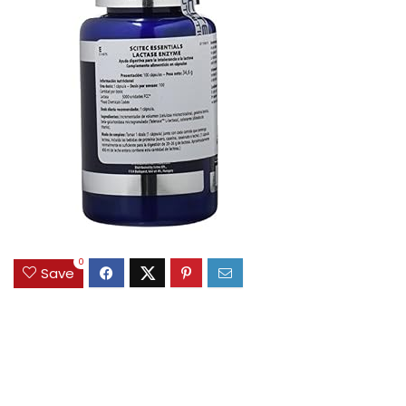
0
Save