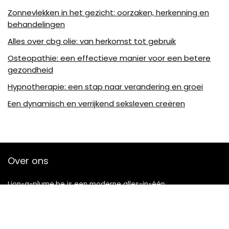
Zonnevlekken in het gezicht: oorzaken, herkenning en
behandelingen
Alles over cbg olie: van herkomst tot gebruik
Osteopathie: een effectieve manier voor een betere
gezondheid
Hypnotherapie: een stap naar verandering en groei
Een dynamisch en verrijkend seksleven creëren
Over ons
Lion-a-plume.be is een moderne alles-in-één
prijsvergelijkings- en beoordelingswebsite die de beste deals
biedt die beschikbaar zijn op amazon en u op de hoogte
houdt via de laatst toegevoegde blogs. Alle afbeeldingen
zijn auteursrechtelijk beschermd door hun respectievelijke