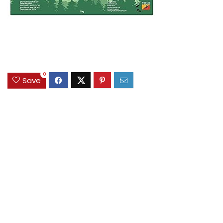
0
Save