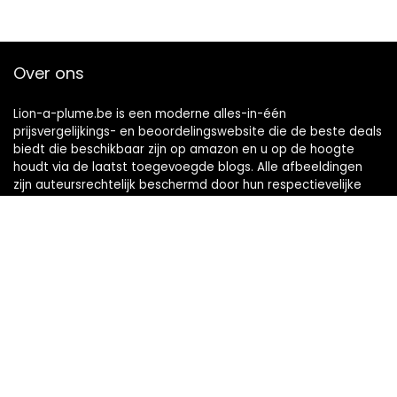
Over ons
Lion-a-plume.be is een moderne alles-in-één
prijsvergelijkings- en beoordelingswebsite die de beste deals
biedt die beschikbaar zijn op amazon en u op de hoogte
houdt via de laatst toegevoegde blogs. Alle afbeeldingen
zijn auteursrechtelijk beschermd door hun respectievelijke
eigenaren. Alle geciteerde inhoud is afgeleid van hun
respectievelijke bronnen.
Snelle links
Home
Alles winkelen
Blogs