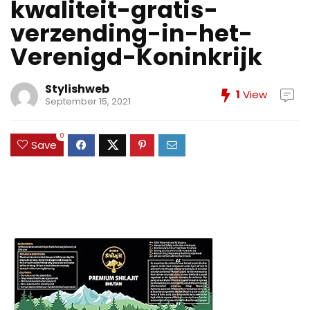
kwaliteit-gratis-
verzending-in-het-
Verenigd-Koninkrijk
Stylishweb
1
View
September 15, 2021
0
Save