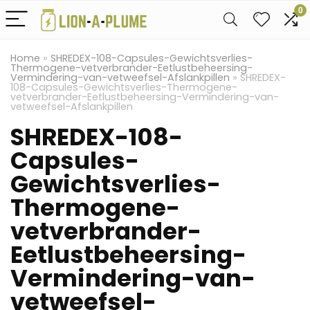
0
Home
»
SHREDEX-108-Capsules-Gewichtsverlies-
Thermogene-vetverbrander-Eetlustbeheersing-
Vermindering-van-vetweefsel-Afslankpillen
»
SHREDEX-
108-Capsules-Gewichtsverlies-Thermogene-
vetverbrander-Eetlustbeheersing-Vermindering-van-
vetweefsel-Afslankpillen
SHREDEX-108-
Capsules-
Gewichtsverlies-
Thermogene-
vetverbrander-
Eetlustbeheersing-
Vermindering-van-
vetweefsel-