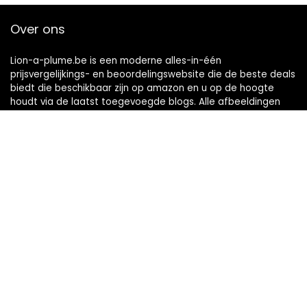
Over ons
Lion-a-plume.be is een moderne alles-in-één
prijsvergelijkings- en beoordelingswebsite die de beste deals
biedt die beschikbaar zijn op amazon en u op de hoogte
houdt via de laatst toegevoegde blogs. Alle afbeeldingen
zijn auteursrechtelijk beschermd door hun respectievelijke
eigenaren. Alle geciteerde inhoud is afgeleid van hun
respectievelijke bronnen.
Snelle links
Home
Alles winkelen
Blogs
Onze webshops
Adverteren