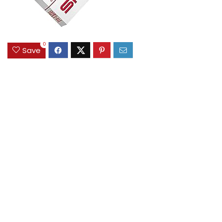
0
Save