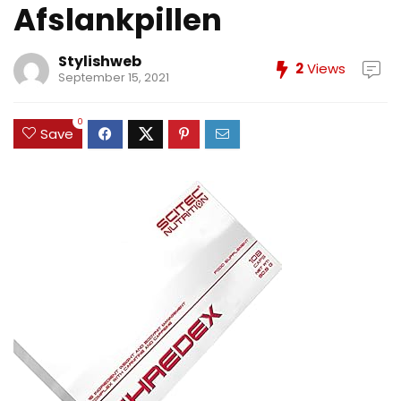
Afslankpillen
Stylishweb
2
Views
September 15, 2021
0
Save