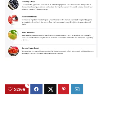
0
Save