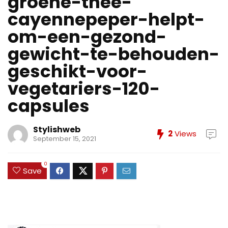
groene-thee-
cayennepeper-helpt-
om-een-gezond-
gewicht-te-behouden-
geschikt-voor-
vegetariers-120-
capsules
Stylishweb
2
Views
September 15, 2021
0
Save