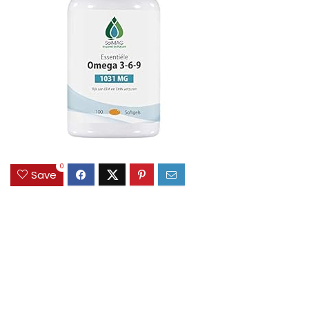
0
Save