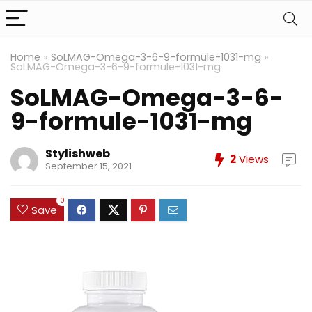
Home
»
SoLMAG-Omega-3-6-9-formule-1031-mg
»
SoLMAG-Omega-3-6-9-formule-1031-mg
SoLMAG-Omega-3-6-
9-formule-1031-mg
Stylishweb
2
Views
September 15, 2021
0
Save