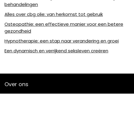
behandelingen
Alles over cbg olie: van herkomst tot gebruik
Osteopathie: een effectieve manier voor een betere
gezondheid
Hypnotherapie: een stap naar verandering en groei
Een dynamisch en verrijkend seksleven creëren
Over ons
Lion-a-plume.be is een moderne alles-in-één
prijsvergelijkings- en beoordelingswebsite die de beste deals
biedt die beschikbaar zijn op amazon en u op de hoogte
houdt via de laatst toegevoegde blogs. Alle afbeeldingen
zijn auteursrechtelijk beschermd door hun respectievelijke
eigenaren. Alle geciteerde inhoud is afgeleid van hun
respectievelijke bronnen.