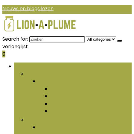
Nieuws en blogs lezen
Search for:
verlanglijst
0
Bladeren door rubrieken
Aminozuren
Aminozuren
Creatine
L-arginine
Taurine
Vertakte aminozuren
Essentiële vetzuren and olieën
Essentiële vetzuren and olieën