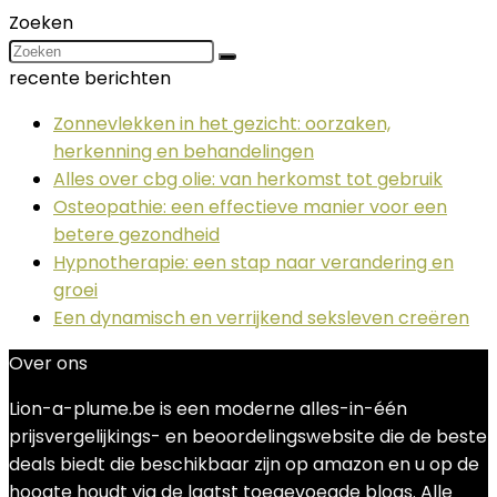
Zoeken
recente berichten
Zonnevlekken in het gezicht: oorzaken,
herkenning en behandelingen
Alles over cbg olie: van herkomst tot gebruik
Osteopathie: een effectieve manier voor een
betere gezondheid
Hypnotherapie: een stap naar verandering en
groei
Een dynamisch en verrijkend seksleven creëren
Over ons
Lion-a-plume.be is een moderne alles-in-één
prijsvergelijkings- en beoordelingswebsite die de beste
deals biedt die beschikbaar zijn op amazon en u op de
hoogte houdt via de laatst toegevoegde blogs. Alle