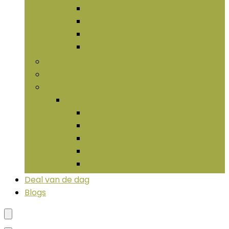
Multivitaminen
Vitamine B
Vitamine C
Vitamine D
Spijsverteringssupplementen
Multivitaminen and -mineralen
More
More
Chondroïtine and glucosamine
Collageen
Enzymen
Hyaluronan
LIpide
Deal van de dag
Blogs