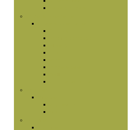
Omega-olieën
Vetverbranders
Kruidensupplementen
Kruidensupplementen
Chlorofyl
Garcinia cambogia
Ginseng
Kurkuma
Maca
Paddenstoelen
Psyllium
Vruchtenextracten
Mineralen
Mineralen
Magnesium
Zink
Vitaminen
Vitaminen