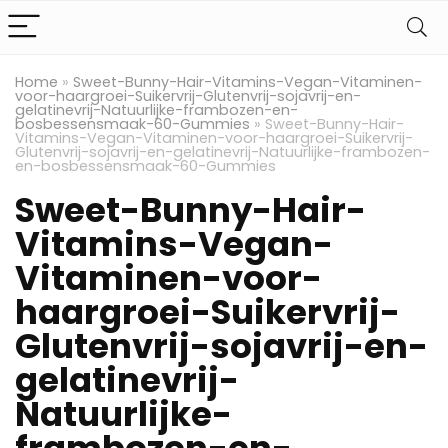
Home
»
Sweet-Bunny-Hair-Vitamins-Vegan-Vitaminen-
voor-haargroei-Suikervrij-Glutenvrij-sojavrij-en-
gelatinevrij-Natuurlijke-frambozen-en-
bosbessensmaak-60-Gummies
»
Sweet-Bunny-Hair-
Vitamins-Vegan-Vitaminen-voor-haargroei-Suikervrij-
Glutenvrij-sojavrij-en-gelatinevrij-Natuurlijke-frambozen-
en-bosbessensmaak-60-Gummies
Sweet-Bunny-Hair-
Vitamins-Vegan-
Vitaminen-voor-
haargroei-Suikervrij-
Glutenvrij-sojavrij-en-
gelatinevrij-
Natuurlijke-