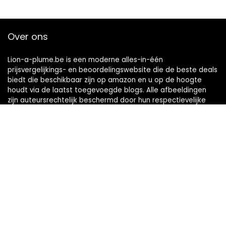
Over ons
Lion-a-plume.be is een moderne alles-in-één
prijsvergelijkings- en beoordelingswebsite die de beste deals
biedt die beschikbaar zijn op amazon en u op de hoogte
houdt via de laatst toegevoegde blogs. Alle afbeeldingen
zijn auteursrechtelijk beschermd door hun respectievelijke
eigenaren. Alle geciteerde inhoud is afgeleid van hun
respectievelijke bronnen.
Snelle links
Home
Alles winkelen
Blogs