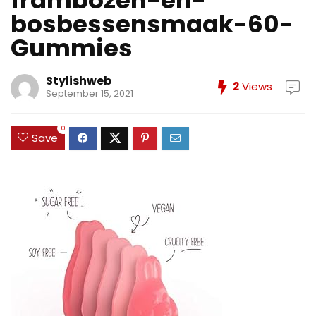
frambozen-en-
bosbessensmaak-60-
Gummies
Stylishweb
2
Views
September 15, 2021
0
Save