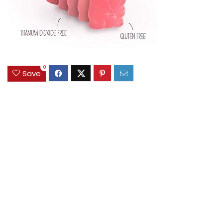
0
Save