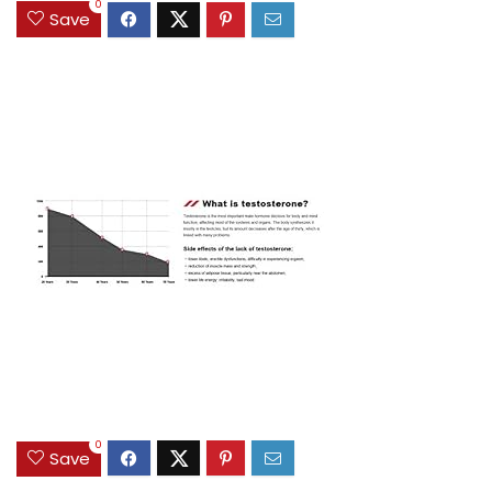
0
Save
0
Save