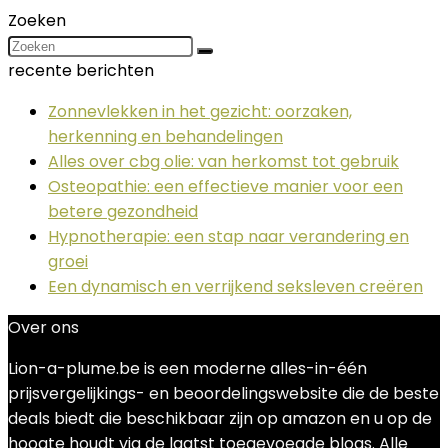
Zoeken
recente berichten
Zonnevlekken in het gezicht: oorzaken,
herkenning en behandelingen
Alles over cbg olie: van herkomst tot gebruik
Osteopathie: een effectieve manier voor een
betere gezondheid
Hypnotherapie: een stap naar verandering en
groei
Een dynamisch en verrijkend seksleven creëren
Over ons
Lion-a-plume.be is een moderne alles-in-één
prijsvergelijkings- en beoordelingswebsite die de beste
deals biedt die beschikbaar zijn op amazon en u op de
hoogte houdt via de laatst toegevoegde blogs. Alle