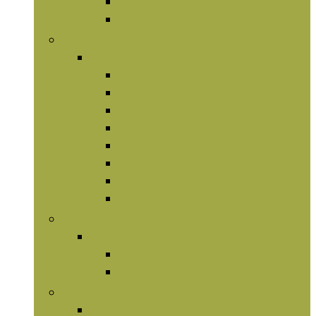
Omega-olieën
Vetverbranders
Kruidensupplementen
Kruidensupplementen
Chlorofyl
Garcinia cambogia
Ginseng
Kurkuma
Maca
Paddenstoelen
Psyllium
Vruchtenextracten
Mineralen
Mineralen
Magnesium
Zink
Vitaminen
Vitaminen