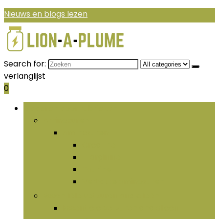
Nieuws en blogs lezen
Search for:
verlanglijst
0
Bladeren door rubrieken
Aminozuren
Aminozuren
Creatine
L-arginine
Taurine
Vertakte aminozuren
Essentiële vetzuren and olieën
Essentiële vetzuren and olieën