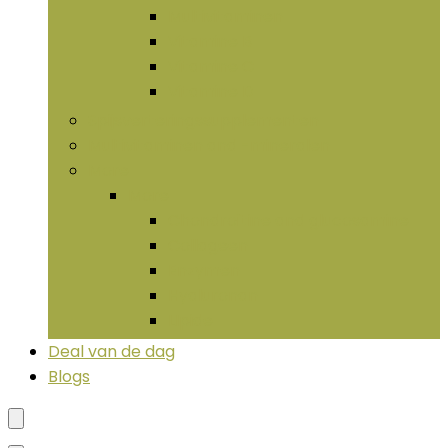
Multivitaminen
Vitamine B
Vitamine C
Vitamine D
Spijsverteringssupplementen
Multivitaminen and -mineralen
More
More
Chondroïtine and glucosamine
Collageen
Enzymen
Hyaluronan
LIpide
Deal van de dag
Blogs