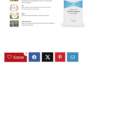
0
Save