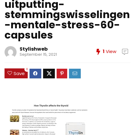
uitputting-
stemmingswisselingen
-mentale-stress-60-
capsules
Stylishweb
1
View
September 15, 2021
0
Save