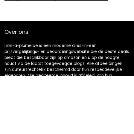
Over ons
Lion-a-plume.be is een moderne alles-in-één
prijsvergelijkings- en beoordelingswebsite die de beste deals
biedt die beschikbaar zijn op amazon en u op de hoogte
houdt via de laatst toegevoegde blogs. Alle afbeeldingen
zijn auteursrechtelijk beschermd door hun respectievelijke
eigenaren. Alle geciteerde inhoud is afgeleid van hun
respectievelijke bronnen.
Snelle links
Home
Alles winkelen