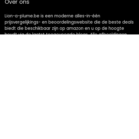
Over ons
Lion-a-plume.be is een moderne alles-in-één
prijsvergelijkings- en beoordelingswebsite die de beste deals
biedt die beschikbaar zijn op amazon en u op de hoogte
houdt via de laatst toegevoegde blogs. Alle afbeeldingen
zijn auteursrechtelijk beschermd door hun respectievelijke
eigenaren. Alle geciteerde inhoud is afgeleid van hun
respectievelijke bronnen.
Snelle links
Home
Alles winkelen
Blogs
Onze webshops
Adverteren