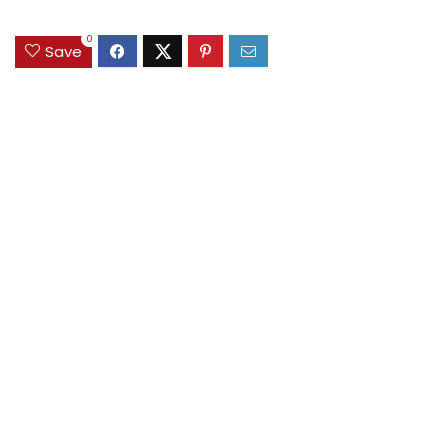
0
Save