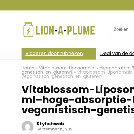
Search
for:
Bladeren door rubrieken
Deal van de d
Home
»
Vitablossom-Liposomale-zinkpreparaten-
genetisch-en-glutenvrij
»
Vitablossom-Liposomale
veganistisch-genetisch-en-glutenvrij
Vitablossom-Liposo
ml–hoge-absorptie
veganistisch-geneti
Stylishweb
September 15, 2021