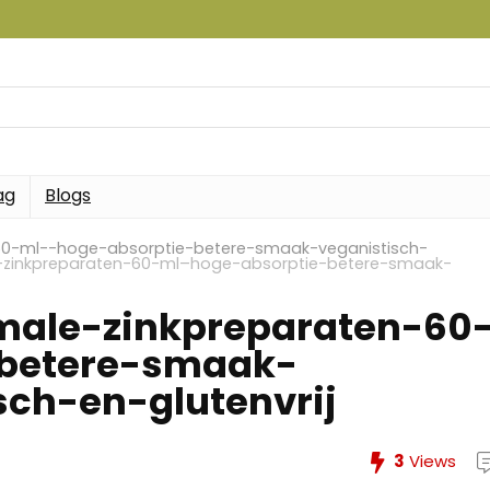
ag
Blogs
60-ml--hoge-absorptie-betere-smaak-veganistisch-
-zinkpreparaten-60-ml–hoge-absorptie-betere-smaak-
male-zinkpreparaten-60
-betere-smaak-
sch-en-glutenvrij
3
Views