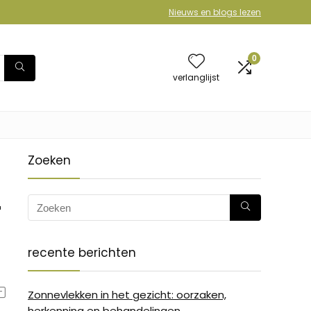
Nieuws en blogs lezen
0
verlanglijst
Zoeken
-
recente berichten
Zonnevlekken in het gezicht: oorzaken,
herkenning en behandelingen