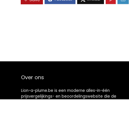
Over ons
Lion-a-plume.be is een moderne alles-in-één
prijsvergelijkings- en beoordelingswebsite die de
beste deals biedt die beschikbaar zijn op amazon en u
op de hoogte houdt via de laatst toegevoegde blogs.
Alle afbeeldingen zijn auteursrechtelijk beschermd
door hun respectievelijke eigenaren. Alle geciteerde
inhoud is afgeleid van hun respectievelijke bronnen.