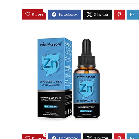
0
Save
0
Save