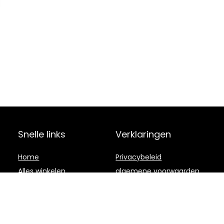
Snelle links
Verklaringen
Home
Privacybeleid
Alles winkelen
algemene voorwaarden
Blogs
Gelieerde
openbaarmaking
Onze webshops
Adverteren