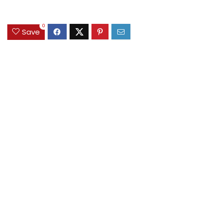
0
Save