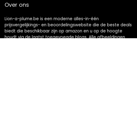
Over ons
Lion-a-plume.be is een moderne alles-in-één
prijsvergelijkings- en beoordelingswebsite die de beste deals
biedt die beschikbaar zijn op amazon en u op de hoogte
houdt via de laatst toegevoegde blogs. Alle afbeeldingen
zijn auteursrechtelijk beschermd door hun respectievelijke
eigenaren. Alle geciteerde inhoud is afgeleid van hun
respectievelijke bronnen.
Snelle links
Home
Alles winkelen
Blogs
Onze webshops
Adverteren