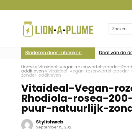
Search
for:
Bladeren door rubrieken
Deal van de d
Home
»
Vitaideal-Vegan-rozenwortel-poeder-Rhodi
additieven
»
Vitaideal-Vegan-rozenwortel-poeder-R
zonder-additieven
Vitaideal-Vegan-roz
Rhodiola-rosea-200-
puur-natuurlijk-zon
Stylishweb
September 15, 2021