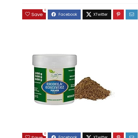
0
Save
0
Save