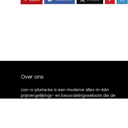
Over ons
Lion-a-plume.be is een moderne alles-in-één
prijsvergelijkings- en beoordelingswebsite die de
beste deals biedt die beschikbaar zijn op amazon en u
op de hoogte houdt via de laatst toegevoegde blogs.
Alle afbeeldingen zijn auteursrechtelijk beschermd
door hun respectievelijke eigenaren. Alle geciteerde
inhoud is afgeleid van hun respectievelijke bronnen.