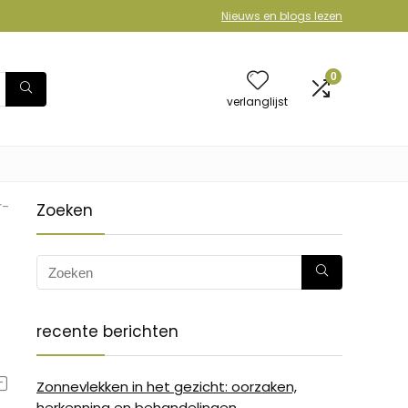
Nieuws en blogs lezen
0
verlanglijst
r-
Zoeken
recente berichten
Zonnevlekken in het gezicht: oorzaken,
herkenning en behandelingen