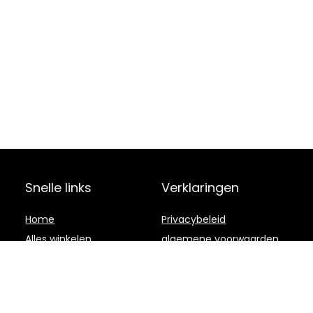
Snelle links
Verklaringen
Home
Privacybeleid
Alles winkelen
algemene voorwaarden
Blogs
Gelieerde
openbaarmaking
Onze webshops
Adverteren