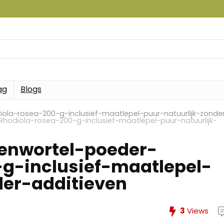
ag
Blogs
ola-rosea-200-g-inclusief-maatlepel-puur-natuurlijk-zonde
hodiola-rosea-200-g-inclusief-maatlepel-puur-natuurlijk-
enwortel-poeder-
g-inclusief-maatlepel-
der-additieven
3
Views