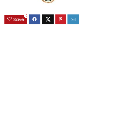
0
Save