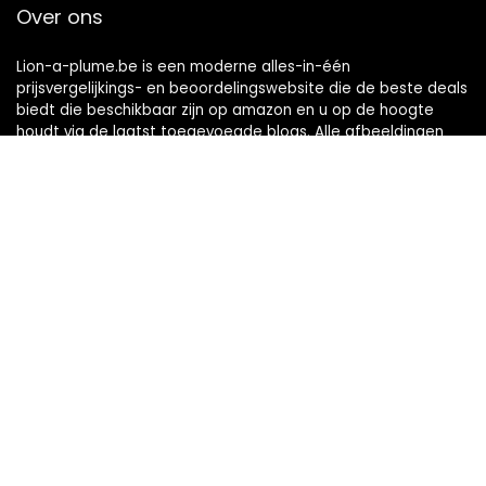
Over ons
Lion-a-plume.be is een moderne alles-in-één
prijsvergelijkings- en beoordelingswebsite die de beste deals
biedt die beschikbaar zijn op amazon en u op de hoogte
houdt via de laatst toegevoegde blogs. Alle afbeeldingen
zijn auteursrechtelijk beschermd door hun respectievelijke
eigenaren. Alle geciteerde inhoud is afgeleid van hun
respectievelijke bronnen.
Snelle links
Home
Alles winkelen
Blogs
Onze webshops
Adverteren