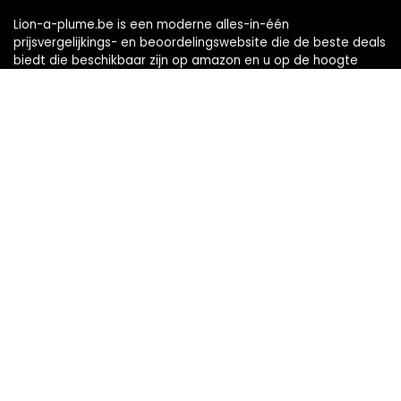
Lion-a-plume.be is een moderne alles-in-één
prijsvergelijkings- en beoordelingswebsite die de beste deals
biedt die beschikbaar zijn op amazon en u op de hoogte
houdt via de laatst toegevoegde blogs. Alle afbeeldingen
zijn auteursrechtelijk beschermd door hun respectievelijke
eigenaren. Alle geciteerde inhoud is afgeleid van hun
respectievelijke bronnen.
Snelle links
Home
Alles winkelen
Blogs
Onze webshops
Adverteren
Verklaringen