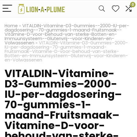
0
Home
»
VITALDIN-Vitamine-D3-Gummies--2000-IU-per-
dagdosering--70-gummies-1-maand-Fruitsmaak--
Vitamine-D-voor-behoud-van-sterke-Botten-en-
Immuunsysteem--Glutenvrij--voor-Kinderen-en-
Volwassenen
»
VITALDIN-Vitamine-D3-Gummies–2000-
IU-per-dagdosering–70-gummies-1-maand-
Fruitsmaak–Vitamine-D-voor-behoud-van-sterke-
Botten-en-Immuunsysteem–Glutenvrij–voor-Kinderen-
en-Volwassenen
VITALDIN-Vitamine-
D3-Gummies–2000-
IU-per-dagdosering–
70-gummies-1-
maand-Fruitsmaak–
Vitamine-D-voor-
behoud-van-sterke-