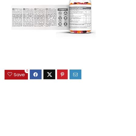
0
Save