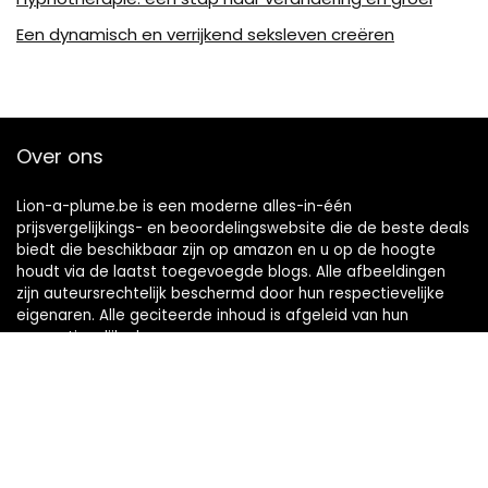
Een dynamisch en verrijkend seksleven creëren
Over ons
Lion-a-plume.be is een moderne alles-in-één
prijsvergelijkings- en beoordelingswebsite die de beste deals
biedt die beschikbaar zijn op amazon en u op de hoogte
houdt via de laatst toegevoegde blogs. Alle afbeeldingen
zijn auteursrechtelijk beschermd door hun respectievelijke
eigenaren. Alle geciteerde inhoud is afgeleid van hun
respectievelijke bronnen.
Snelle links
Home