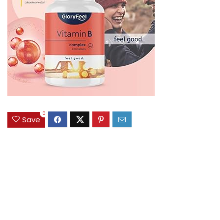
0
Save