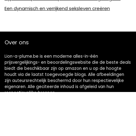
Een dynamisch en verrijkend seksleven creëren
Over ons
Lion-a-plume.be is een moderne alles-in-één
prijsvergelijkings- en beoordelingswebsite die de beste deals
biedt die beschikbaar zijn op amazon en u op de hoogte
houdt via de laatst toegevoegde blogs. Alle afbeeldingen
zijn auteursrechtelijk beschermd door hun respectievelijke
eigenaren. Alle geciteerde inhoud is afgeleid van hun
respectievelijke bronnen.
Snelle links
Home