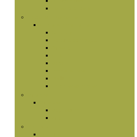
Omega-olieën
Vetverbranders
Kruidensupplementen
Kruidensupplementen
Chlorofyl
Garcinia cambogia
Ginseng
Kurkuma
Maca
Paddenstoelen
Psyllium
Vruchtenextracten
Mineralen
Mineralen
Magnesium
Zink
Vitaminen
Vitaminen