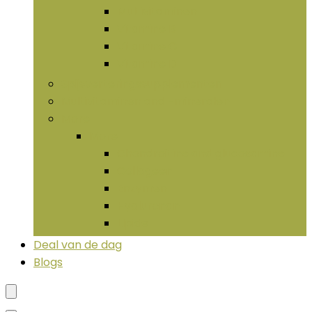
Multivitaminen
Vitamine B
Vitamine C
Vitamine D
Spijsverteringssupplementen
Multivitaminen and -mineralen
More
More
Chondroïtine and glucosamine
Collageen
Enzymen
Hyaluronan
LIpide
Deal van de dag
Blogs