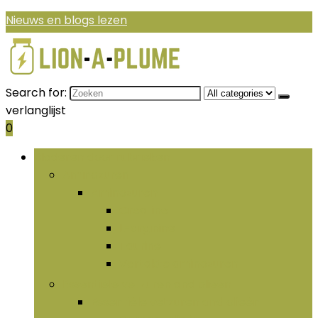
Nieuws en blogs lezen
Search for:
verlanglijst
0
Bladeren door rubrieken
Aminozuren
Aminozuren
Creatine
L-arginine
Taurine
Vertakte aminozuren
Essentiële vetzuren and olieën
Essentiële vetzuren and olieën