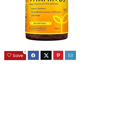
0
Save