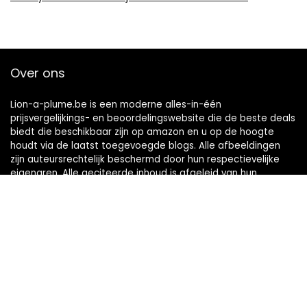
Over ons
Lion-a-plume.be is een moderne alles-in-één
prijsvergelijkings- en beoordelingswebsite die de beste deals
biedt die beschikbaar zijn op amazon en u op de hoogte
houdt via de laatst toegevoegde blogs. Alle afbeeldingen
zijn auteursrechtelijk beschermd door hun respectievelijke
eigenaren. Alle geciteerde inhoud is afgeleid van hun
respectievelijke bronnen.
Snelle links
Home
Alles winkelen