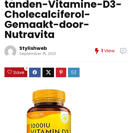
tanden-Vitamine-D3-
Cholecalciferol-
Gemaakt-door-
Nutravita
Stylishweb
1
View
September 15, 2021
0
Save