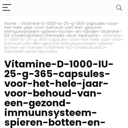
Home
»
Vitamine-D-1000-IU-25-g-365-capsules-voor-
het-hele-jaar-voor-behoud-van-een-gezond-
immuunsysteem-spieren-botten-en-tanden-Vitamine-
D3-Cholecalciferol-Gemaakt-door-Nutravita
»
Vitamine-
D-1000-IU-25-g-365-capsules-voor-het-hele-jaar-voor-
behoud-van-een-gezond-immuunsysteem-spieren-
botten-en-tanden-Vitamine-D3-Cholecalciferol-
Gemaakt-door-Nutravita
Vitamine-D-1000-IU-
25-g-365-capsules-
voor-het-hele-jaar-
voor-behoud-van-
een-gezond-
immuunsysteem-
spieren-botten-en-