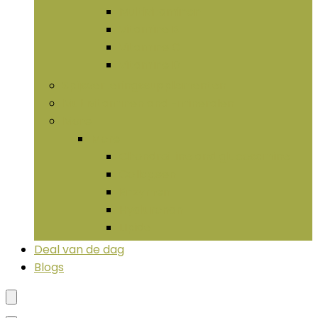
Multivitaminen
Vitamine B
Vitamine C
Vitamine D
Spijsverteringssupplementen
Multivitaminen and -mineralen
More
More
Chondroïtine and glucosamine
Collageen
Enzymen
Hyaluronan
LIpide
Deal van de dag
Blogs