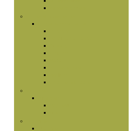
Omega-olieën
Vetverbranders
Kruidensupplementen
Kruidensupplementen
Chlorofyl
Garcinia cambogia
Ginseng
Kurkuma
Maca
Paddenstoelen
Psyllium
Vruchtenextracten
Mineralen
Mineralen
Magnesium
Zink
Vitaminen
Vitaminen