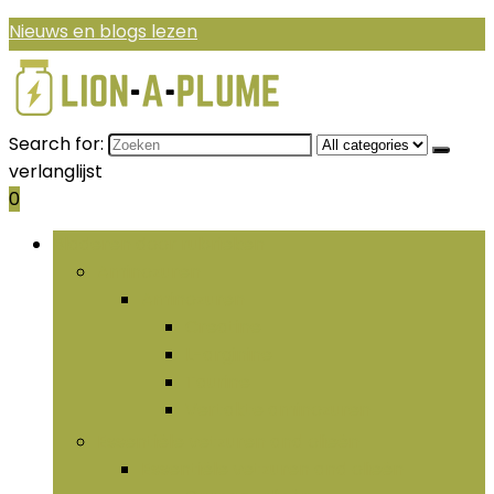
Nieuws en blogs lezen
Search for:
verlanglijst
0
Bladeren door rubrieken
Aminozuren
Aminozuren
Creatine
L-arginine
Taurine
Vertakte aminozuren
Essentiële vetzuren and olieën
Essentiële vetzuren and olieën