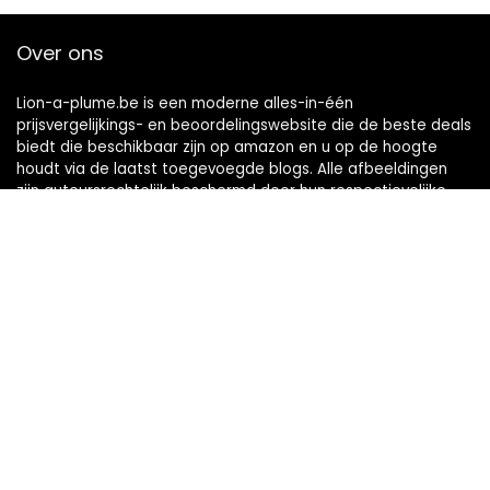
Over ons
Lion-a-plume.be is een moderne alles-in-één
prijsvergelijkings- en beoordelingswebsite die de beste deals
biedt die beschikbaar zijn op amazon en u op de hoogte
houdt via de laatst toegevoegde blogs. Alle afbeeldingen
zijn auteursrechtelijk beschermd door hun respectievelijke
eigenaren. Alle geciteerde inhoud is afgeleid van hun
respectievelijke bronnen.
Snelle links
Home
Alles winkelen
Blogs
Onze webshops