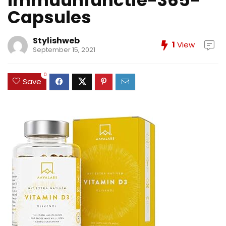
Immuunfunctie-365-
Capsules
Stylishweb
1
View
September 15, 2021
0
Save