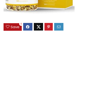
0
Save