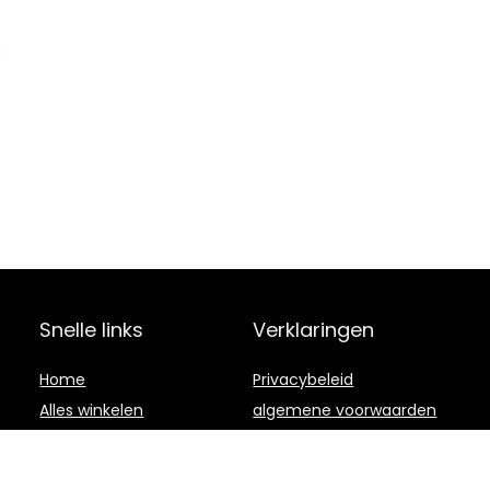
Snelle links
Verklaringen
Home
Privacybeleid
Alles winkelen
algemene voorwaarden
Blogs
Gelieerde
openbaarmaking
Onze webshops