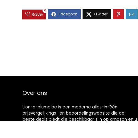
0
Save
Over ons
Lion-a-plume.be is een moderne alles-in-één
prijsvergelijkings- en beoordelingswebsite die de
beste deals biedt die beschikbaar zijn op amazon en u
op de hoogte houdt via de laatst toegevoegde blogs.
Alle afbeeldingen zijn auteursrechtelijk beschermd
door hun respectievelijke eigenaren. Alle geciteerde