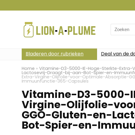
Search
for:
Bladeren door rubrieken
Deal van de d
Home
»
Vitamine-D3-5000-IE-Hoge-Sterkte-Extra-V
Lactosevrij-Draagt-bij-aan-Bot-Spier-en-Immuun
Extra-Virgine-Olijfolie-voor-Optimale-Absorptie-
Immuunfunctie-365-Capsules
Vitamine-D3-5000-I
Virgine-Olijfolie-vo
GGO-Gluten-en-Lacto
Bot-Spier-en-Immuu