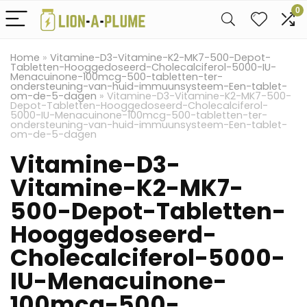
0
Home
»
Vitamine-D3-Vitamine-K2-MK7-500-Depot-
Tabletten-Hooggedoseerd-Cholecalciferol-5000-IU-
Menacuinone-100mcg-500-tabletten-ter-
ondersteuning-van-huid-immuunsysteem-Een-tablet-
om-de-5-dagen
»
Vitamine-D3-Vitamine-K2-MK7-500-
Depot-Tabletten-Hooggedoseerd-Cholecalciferol-
5000-IU-Menacuinone-100mcg-500-tabletten-ter-
ondersteuning-van-huid-immuunsysteem-Een-tablet-
om-de-5-dagen
Vitamine-D3-
Vitamine-K2-MK7-
500-Depot-Tabletten-
Hooggedoseerd-
Cholecalciferol-5000-
IU-Menacuinone-
100mcg-500-