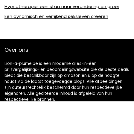
Hypnotherapie: een stap naar verandering en groei
Een dynamisch en verrijkend seksleven creëren
Over ons
Lion-a-plume.be is een moderne alles-in-één
prijsvergelijkings- en beoordelingswebsite die de beste deals
biedt die beschikbaar zijn op amazon en u op de hoogte
houdt via de laatst toegevoegde blogs. Alle afbeeldingen
zijn auteursrechtelijk beschermd door hun respectievelijke
eigenaren. Alle geciteerde inhoud is afgeleid van hun
respectievelijke bronnen.
Snelle links