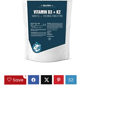
0
Save