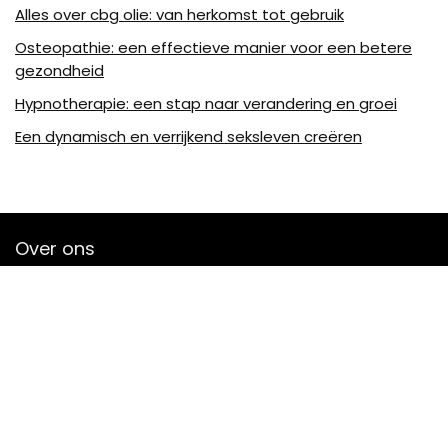
Alles over cbg olie: van herkomst tot gebruik
Osteopathie: een effectieve manier voor een betere
gezondheid
Hypnotherapie: een stap naar verandering en groei
Een dynamisch en verrijkend seksleven creëren
Over ons
Lion-a-plume.be is een moderne alles-in-één
prijsvergelijkings- en beoordelingswebsite die de beste deals
biedt die beschikbaar zijn op amazon en u op de hoogte
houdt via de laatst toegevoegde blogs. Alle afbeeldingen
zijn auteursrechtelijk beschermd door hun respectievelijke
eigenaren. Alle geciteerde inhoud is afgeleid van hun
respectievelijke bronnen.