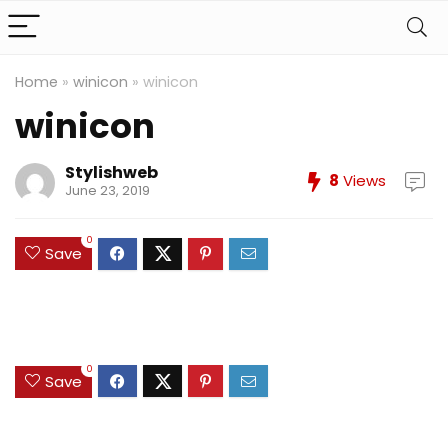
Home
»
winicon
»
winicon
winicon
Stylishweb
8
Views
June 23, 2019
0
Save
0
Save