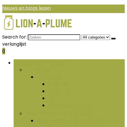
Nieuws en blogs lezen
Search for:
verlanglijst
0
Bladeren door rubrieken
Aminozuren
Aminozuren
Creatine
L-arginine
Taurine
Vertakte aminozuren
Essentiële vetzuren and olieën
Essentiële vetzuren and olieën