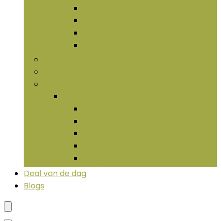
Multivitaminen
Vitamine B
Vitamine C
Vitamine D
Spijsverteringssupplementen
Multivitaminen and -mineralen
More
More
Chondroïtine and glucosamine
Collageen
Enzymen
Hyaluronan
LIpide
Deal van de dag
Blogs