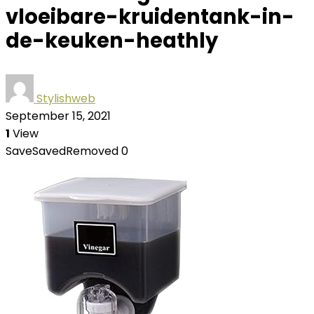
vloeibare-kruidentank-in-
de-keuken-heathly
Stylishweb
September 15, 2021
1
View
Save
Saved
Removed
0