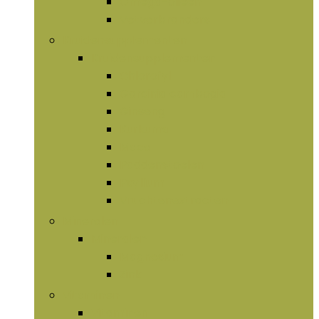
Omega-olieën
Vetverbranders
Kruidensupplementen
Kruidensupplementen
Chlorofyl
Garcinia cambogia
Ginseng
Kurkuma
Maca
Paddenstoelen
Psyllium
Vruchtenextracten
Mineralen
Mineralen
Magnesium
Zink
Vitaminen
Vitaminen