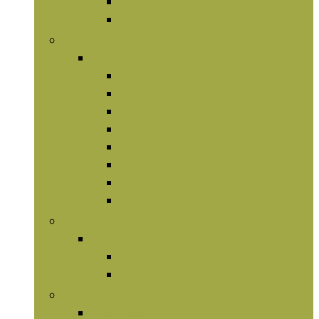
Omega-olieën
Vetverbranders
Kruidensupplementen
Kruidensupplementen
Chlorofyl
Garcinia cambogia
Ginseng
Kurkuma
Maca
Paddenstoelen
Psyllium
Vruchtenextracten
Mineralen
Mineralen
Magnesium
Zink
Vitaminen
Vitaminen