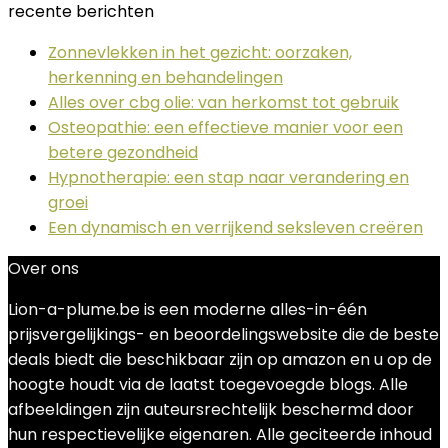
recente berichten
Zonnevlekken in het gezicht: oorzaken,
herkenning en behandelingen
Alles over cbg olie: van herkomst tot gebruik
Osteopathie: een effectieve manier voor een
betere gezondheid
Hypnotherapie: een stap naar verandering en
groei
Een dynamisch en verrijkend seksleven creëren
Over ons
Lion-a-plume.be is een moderne alles-in-één
prijsvergelijkings- en beoordelingswebsite die de beste
deals biedt die beschikbaar zijn op amazon en u op de
hoogte houdt via de laatst toegevoegde blogs. Alle
afbeeldingen zijn auteursrechtelijk beschermd door
hun respectievelijke eigenaren. Alle geciteerde inhoud