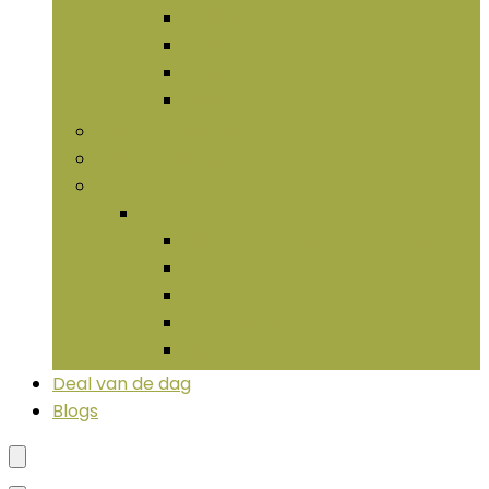
Multivitaminen
Vitamine B
Vitamine C
Vitamine D
Spijsverteringssupplementen
Multivitaminen and -mineralen
More
More
Chondroïtine and glucosamine
Collageen
Enzymen
Hyaluronan
LIpide
Deal van de dag
Blogs