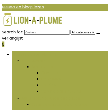
Nieuws en blogs lezen
Search for:
verlanglijst
0
Bladeren door rubrieken
Aminozuren
Aminozuren
Creatine
L-arginine
Taurine
Vertakte aminozuren
Essentiële vetzuren and olieën
Essentiële vetzuren and olieën