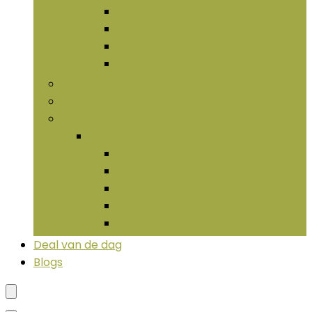
Multivitaminen
Vitamine B
Vitamine C
Vitamine D
Spijsverteringssupplementen
Multivitaminen and -mineralen
More
More
Chondroïtine and glucosamine
Collageen
Enzymen
Hyaluronan
LIpide
Deal van de dag
Blogs