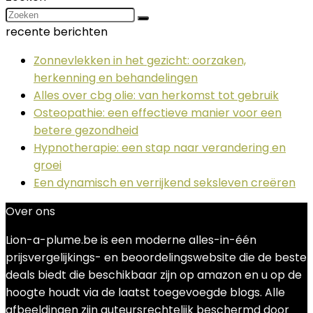
recente berichten
Zonnevlekken in het gezicht: oorzaken,
herkenning en behandelingen
Alles over cbg olie: van herkomst tot gebruik
Osteopathie: een effectieve manier voor een
betere gezondheid
Hypnotherapie: een stap naar verandering en
groei
Een dynamisch en verrijkend seksleven creëren
Over ons
Lion-a-plume.be is een moderne alles-in-één
prijsvergelijkings- en beoordelingswebsite die de beste
deals biedt die beschikbaar zijn op amazon en u op de
hoogte houdt via de laatst toegevoegde blogs. Alle
afbeeldingen zijn auteursrechtelijk beschermd door