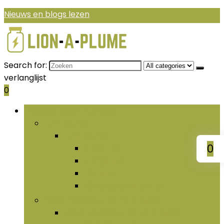
Nieuws en blogs lezen
Search for:
verlanglijst
0
Bladeren door rubrieken
Aminozuren
Aminozuren
0
Creatine
L-arginine
Taurine
Vertakte aminozuren
Essentiële vetzuren and olieën
Essentiële vetzuren and olieën