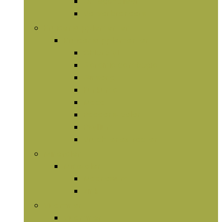
Omega-olieën
Vetverbranders
Kruidensupplementen
Kruidensupplementen
Chlorofyl
Garcinia cambogia
Ginseng
Kurkuma
Maca
Paddenstoelen
Psyllium
Vruchtenextracten
Mineralen
Mineralen
Magnesium
Zink
Vitaminen
Vitaminen