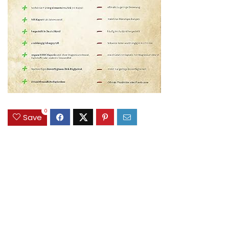
0
Save