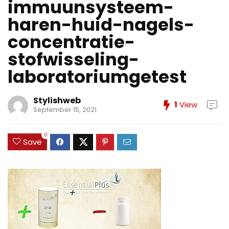
immuunsysteem-
haren-huid-nagels-
concentratie-
stofwisseling-
laboratoriumgetest
Stylishweb
1
View
September 15, 2021
0
Save