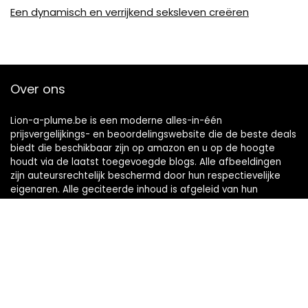
Een dynamisch en verrijkend seksleven creëren
Over ons
Lion-a-plume.be is een moderne alles-in-één
prijsvergelijkings- en beoordelingswebsite die de beste deals
biedt die beschikbaar zijn op amazon en u op de hoogte
houdt via de laatst toegevoegde blogs. Alle afbeeldingen
zijn auteursrechtelijk beschermd door hun respectievelijke
eigenaren. Alle geciteerde inhoud is afgeleid van hun
respectievelijke bronnen.
Snelle links
Home