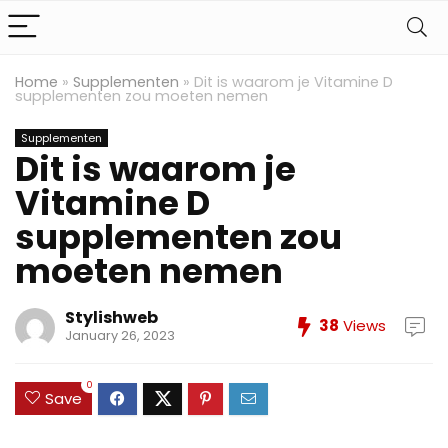
Home
»
Supplementen
»
Dit is waarom je Vitamine D
supplementen zou moeten nemen
Supplementen
Dit is waarom je
Vitamine D
supplementen zou
moeten nemen
Stylishweb
38
Views
January 26, 2023
0
Save