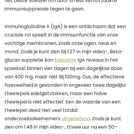
het beste voedsel om door stress veroorzaakte
immuunsuppressie tegen te gaan
.
Immunoglobuline A (IgA) is een antilichaam dat een
cruciale rol speelt in de immuunfunctie van onze
vochtige membranen, zoals onze ogen, neus en
mond.
Zoals je kunt zien bij 1:2
7
in mijn
video-
,
B
eta-
glucan suppletie kan
toename
IgA
niveaus in het
speeksel binnen vier dagen bij een dagelijkse dosis
van 400 mg, maar niet
Bij
100mg. Dus,
de effectieve
hoeveelheid
is
gevonden in ongeveer
twee
dagelijks
theelepels edelgistvlokken, maar een halve
theelepel
is niet effectief
.
Een
de waarde van een
theelepel deed niet veel totdat
onderzoeksdeelnemers
uitgeoefend
.
Zoals je kunt
zien om 1:48 in mijn
video-
, t
twee uur na een 50
–