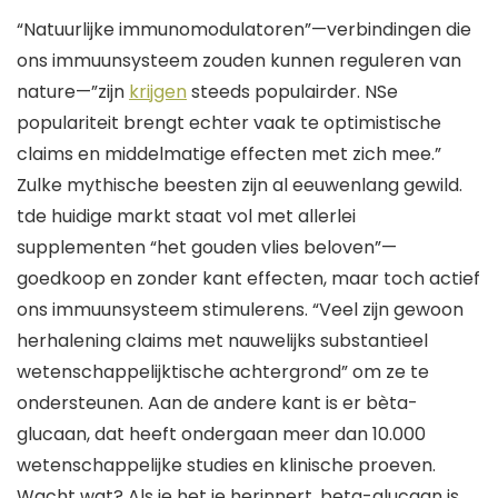
“
Natuurlijke immunomodulatoren
”—
verbindingen
die
ons immuunsysteem zouden kunnen reguleren
van
nature
—”
zijn
krijgen
steeds populairder.
NS
e
populariteit brengt echter vaak te optimistische
claims en middelmatige effecten met zich mee.”
Zulke mythische beesten zijn al eeuwenlang gewild
.
t
de huidige markt staat vol met allerlei
supplementen
“
het gouden vlies beloven
”—
goedkoop
en zonder
kant
effecten, maar toch actief
ons immuunsysteem stimuleren
s
.
“
Veel
zijn
gewoon
herhalen
ing
claims met nauwelijks
substantieel
wetenschappelijk
tische achtergrond”
om ze te
ondersteunen. Aan de andere kant is er bèta-
glucaan, dat heeft ondergaan
meer dan
10.000
wetenschappelijke studies en klinische proeven.
Wacht wat?
Als je het je herinnert, b
eta-glucaan is