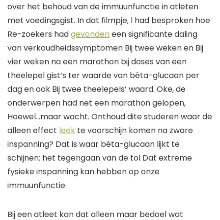
over het behoud van de immuunfunctie in
atleten
met voedingsgist
.
In dat filmpje,
l
had
besproken
hoe
R
e-zoekers
had
gevonden
een significante daling
van verkoudheidssymptomen
Bij
twee
weken en
Bij
vier
weken na een marathon bij
doses van
een
theelepel gist
‘s
ter waarde van bèta-glucaan per
dag en
ook
Bij
twee theelepels
‘ waard
.
Oke
, de
onderwerpen
had net een marathon gelopen
,
Hoewel
…maar wacht.
Onthoud dit
e
studeren waar de
alleen effect
leek
te voorschijn komen na zware
inspanning? Dat is waar bèta-glucaan lijkt te
schijnen
:
het tegengaan van de tol
Dat
extreme
fysieke inspanning kan hebben op onze
immuunfunctie.
Bij een atleet kan dat
alleen maar
bedoel wat