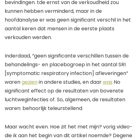
bevindingen.
t
de ernst van de verkoudheid
zou
kunnen hebben
verminderd, maar in de
hoofdanalyse
er was
geen significant verschil in het
aantal keren dat mensen in de eerste plaats
verkouden werden.
Inderdaad, “
geen significante verschillen
tussen de
behandelings- en placebogroep
in het aantal
SRI
[
symptomatic respiratory infection
]
afleveringen
”
waren
gezien
in andere studies
, en daar
was
N
o
significant
effect
op de resultaten van bovenste
luchtweginfecties
of. S
o, algemeen,
de resultaten
waren:
behoorlijk teleurstellend.
Maar wacht even. Hoe zit het met mijn?
vorig
video-
die ik aan het begin van dit artikel noemde? Degene