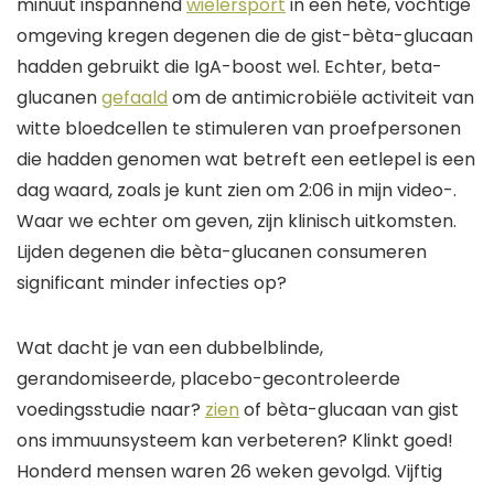
minuut inspannend
wielersport
in een hete, vochtige
omgeving kregen degenen die de gist-bèta-glucaan
hadden gebruikt die IgA-boost wel.
Echter, b
eta-
glucanen
gefaald
om de antimicrobiële activiteit van
witte bloedcellen te stimuleren
van
proefpersonen
die hadden genomen
wat betreft
een eetlepel is een
dag waard
, zoals je kunt zien om 2:06 in mijn
video-
.
Waar we echter om geven, zijn
klinisch
uitkomsten.
Lijden degenen die bèta-glucanen consumeren
significant minder infecties op?
Wat dacht je van een dubbelblinde,
gerandomiseerde, placebo-gecontroleerde
voedingsstudie naar?
zien
of bèta-glucaan van gist
ons immuunsysteem kan verbeteren
?
Klinkt goed
!
Honderd
mensen
waren
26 weken gevolgd
. Vijftig