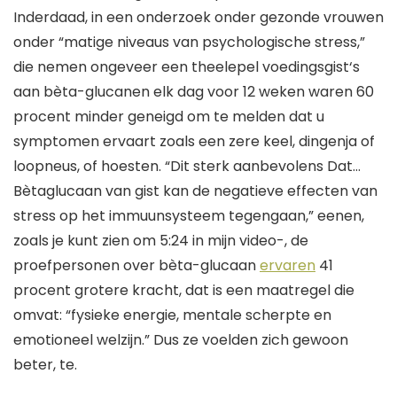
Inderdaad, in een onderzoek onder gezonde vrouwen
onder
“
matige niveaus van psychologische stress,
”
die
nemen
ongeveer een theelepel voedingsgist
‘s
aan bèta-glucanen
elk
dag
voor 12 weken waren 60
procent
minder geneigd om te melden dat u
symptomen ervaart zoals een zere keel, dingen
ja
of
loopneus, of hoesten
. “Dit
sterk aanbevolen
s
Dat
…
Bètaglucaan van gist kan de negatieve effecten van
stress op het immuunsysteem tegengaan
,
”
een
en,
zoals je kunt zien om 5:24 in mijn
video-
,
de
proefpersonen over bèta-glucaan
ervaren
41
procent
grotere kracht
,
dat is een maatregel die
omvat:
“
fysieke energie, mentale scherpte en
emotioneel welzijn.
”
Dus ze voelden zich gewoon
beter
,
te.