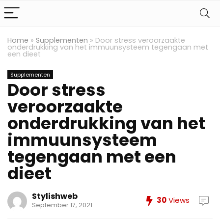
Home
»
Supplementen
»
Door stress veroorzaakte
onderdrukking van het immuunsysteem tegengaan met
een dieet
Supplementen
Door stress
veroorzaakte
onderdrukking van het
immuunsysteem
tegengaan met een
dieet
Stylishweb
30
Views
September 17, 2021