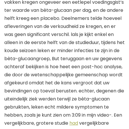
vakken kregen
ongeveer een eetlepel voedingsgist
‘s
ter waarde van bèta-glucaan per dag, en
de andere
helft kreeg
een
placebo.
Deelnemers
telde hoeveel
afleveringen van de verkoudheid ze kregen, en er
was geen significant verschil.
l
als je kijkt
enkel en
alleen
in de eerste helft van de
studieduur
, tijdens het
koude seizoen leken er minder infecties te zijn in de
bèta-glucaangroep
, B
ut
teruggaan en uw gegevens
achteraf bekijken
is
hoe heet
een post-hoc analyse,
die door de wetenschappelijke gemeenschap wordt
afgekeurd omdat het de kans vergroot dat uw
bevindingen op toeval berusten.
echter
, degenen die
uiteindelijk ziek werden terwijl ze bèta-glucaan
gebruikten, leken echt mildere symptomen te
hebben
, zoals je kunt zien om 3:09 in mijn
video-
. Een
vergelijkbare, grotere studie
had
vergelijkbare