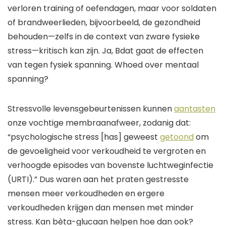
verloren
training of
oefendagen, maar voor soldaten
of brandweerlieden,
bijvoorbeeld,
de gezondheid
behouden
—
zelfs in de context van zware fysieke
stress
—
kritisch kan zijn.
Ja
, B
dat gaat de effecten
van tegen
fysiek
spanning
. W
hoed over
mentaal
spanning?
Stressvolle levensgebeurtenissen kunnen
aantasten
onze vochtige membraanafweer, zodanig dat:
“
psychologische stress
[
has
]
geweest
getoond
om
de gevoeligheid voor verkoudheid te vergroten
en
verhoogde episodes van bovenste luchtweginfectie
(URTI).”
Dus
waren aan het praten
gestresste
mensen
meer verkoudheden en ergere
verkoudheden krijgen dan mensen met minder
stress.
Kan bèta-glucaan
helpen
hoe dan ook?