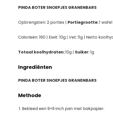
PINDA BOTER SNOEPJES GRANENBARS
Opbrengsten:
2 porties |
Portiegrootte:
1 wafel
Calorieën:
160 |
Eiwit:
10g
|
Vet:
11g |
Netto koolhy
Totaal koolhydraten:
10g
|
Suiker:
1g
Ingrediënten
PINDA BOTER SNOEPJES GRANENBARS
Methode
Bekleed een 9×9 inch pan met bakpapier.