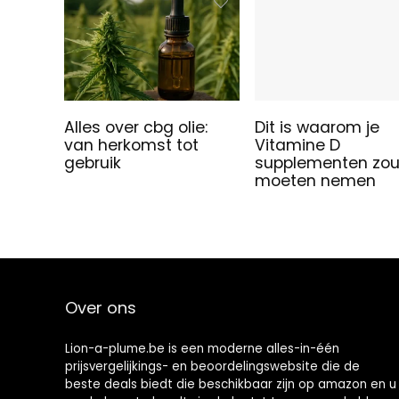
Alles over cbg olie:
Dit is waarom je
van herkomst tot
Vitamine D
gebruik
supplementen zo
moeten nemen
Over ons
Lion-a-plume.be is een moderne alles-in-één
prijsvergelijkings- en beoordelingswebsite die de
beste deals biedt die beschikbaar zijn op amazon en u