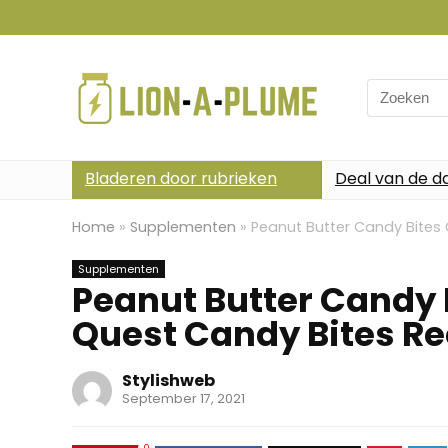
Search
for:
Bladeren door rubrieken
Deal van de d
Home
»
Supplementen
»
Peanut Butter Candy Bites
Supplementen
Peanut Butter Candy
Quest Candy Bites R
Stylishweb
September 17, 2021