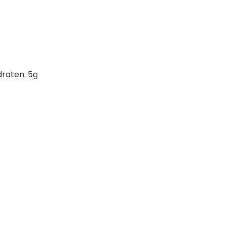
draten
: 5g