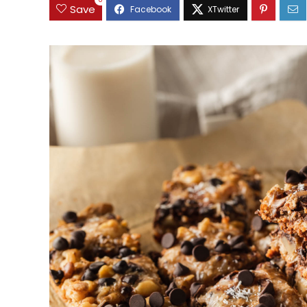
0
Save