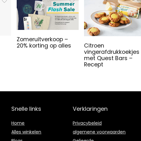
Zomeruitverkoop –
20% korting op alles
Citroen
vingerafdrukkoekjes
u
met Quest Bars –
Recept
Snelle links
Verklaringen
Home
Privacybeleid
Alles winkelen
algemene voorwaarden
Blogs
Gelieerde