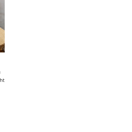
s
cht