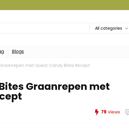
All categories
ag
Blogs
 Graanrepen met Quest Candy Bites Recept
 Bites Graanrepen met
ecept
79
Views